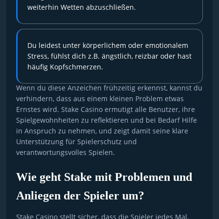
weiterhin Wetten abzuschließen.
Du leidest unter körperlichem oder emotionalem
Stress, fühlst dich z.B. ängstlich, reizbar oder hast
häufig Kopfschmerzen.
Wenn du diese Anzeichen frühzeitig erkennst, kannst du
verhindern, dass aus einem kleinen Problem etwas
Ernstes wird. Stake Casino ermutigt alle Benutzer, ihre
Spielgewohnheiten zu reflektieren und bei Bedarf Hilfe
in Anspruch zu nehmen, und zeigt damit seine klare
Unterstützung für Spielerschutz und
verantwortungsvolles Spielen.
Wie geht Stake mit Problemen und
Anliegen der Spieler um?
Stake Casino stellt sicher, dass die Spieler jedes Mal,