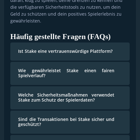
daran, klug zu spielen, deine Grenzen zu kennen und
die verfügbaren Sicherheitstools zu nutzen, um dein
Geld zu schützen und dein positives Spielerlebnis zu
gewährleisten.
Häufig gestellte Fragen (FAQs)
Ist Stake eine vertrauenswürdige Plattform?
Ja, Stake ist eine vertrauenswürdige Online-Casino-
Wie gewährleistet Stake einen fairen
Seite mit einer legalen Lizenz von Curaçao. Sie ist
Spielverlauf?
bekannt für faire Spiele, schnellen Support und
sicheres Gameplay.
Stake verwendet Tools wie ein nachweislich faires
Welche Sicherheitsmaßnahmen verwendet
System und RNG, um alle Spiele fair zu halten. Diese
Stake zum Schutz der Spielerdaten?
Systeme verhindern Betrug und geben jedem Nutzer
eine faire Chance zu gewinnen.
Stake verwendet Verschlüsselung, um Benutzerdaten
Sind die Transaktionen bei Stake sicher und
zu verbergen. Außerdem gibt es eine zweistufige
geschützt?
Anmeldeprüfung, um dein Konto vor Hackerangriffen
zu schützen.
Ja, Stake verwendet sichere Zahlungssysteme für alle