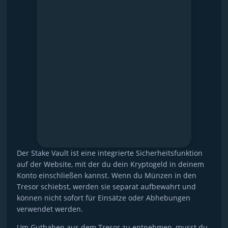
Der Stake Vault ist eine integrierte Sicherheitsfunktion
auf der Website, mit der du dein Kryptogeld in deinem
Konto einschließen kannst. Wenn du Münzen in den
Tresor schiebst, werden sie separat aufbewahrt und
können nicht sofort für Einsätze oder Abhebungen
verwendet werden.
Um Guthaben aus dem Tresor zu entnehmen, musst du