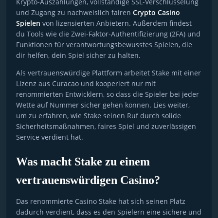
Krypto-Auszahlungen, vollständige SSL-Verschlüsselung
und Zugang zu nachweislich fairen
Crypto Casino
Spielen
von lizensierten Anbietern. Außerdem findest
du Tools wie die Zwei-Faktor-Authentifizierung (2FA) und
Funktionen für verantwortungsbewusstes Spielen, die
dir helfen, dein Spiel sicher zu halten.
Als vertrauenswürdige Plattform arbeitet Stake mit einer
Lizenz aus Curacao und kooperiert nur mit
renommierten Entwicklern, so dass die Spieler bei jeder
Wette auf Nummer sicher gehen können. Lies weiter,
um zu erfahren, wie Stake seinen Ruf durch solide
Sicherheitsmaßnahmen, faires Spiel und zuverlässigen
Service verdient hat.
Was macht Stake zu einem
vertrauenswürdigen Casino?
Das renommierte Casino Stake hat sich seinen Platz
dadurch verdient, dass es den Spielern eine sichere und