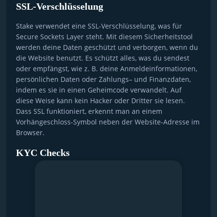
SSL-Verschlüsselung
Stake verwendet eine SSL-Verschlüsselung, was für
Secure Sockets Layer steht. Mit diesem Sicherheitstool
werden deine Daten geschützt und verborgen, wenn du
die Website benutzt. Es schützt alles, was du sendest
oder empfängst, wie z. B. deine Anmeldeinformationen,
persönlichen Daten oder Zahlungs– und Finanzdaten,
indem es sie in einen Geheimcode verwandelt. Auf
diese Weise kann kein Hacker oder Dritter sie lesen.
Dass SSL funktioniert, erkennt man an einem
Vorhängeschloss-Symbol neben der Website-Adresse im
Browser.
KYC Checks