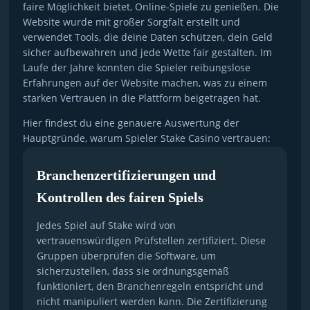
faire Möglichkeit bietet, Online-Spiele zu genießen. Die
Website wurde mit großer Sorgfalt erstellt und
verwendet Tools, die deine Daten schützen, dein Geld
sicher aufbewahren und jede Wette fair gestalten. Im
Laufe der Jahre konnten die Spieler reibungslose
Erfahrungen auf der Website machen, was zu einem
starken Vertrauen in die Plattform beigetragen hat.
Hier findest du eine genauere Auswertung der
Hauptgründe, warum Spieler Stake Casino vertrauen:
Branchenzertifizierungen und
Kontrollen des fairen Spiels
Jedes Spiel auf Stake wird von
vertrauenswürdigen Prüfstellen zertifiziert. Diese
Gruppen überprüfen die Software, um
sicherzustellen, dass sie ordnungsgemäß
funktioniert, den Branchenregeln entspricht und
nicht manipuliert werden kann. Die Zertifizierung