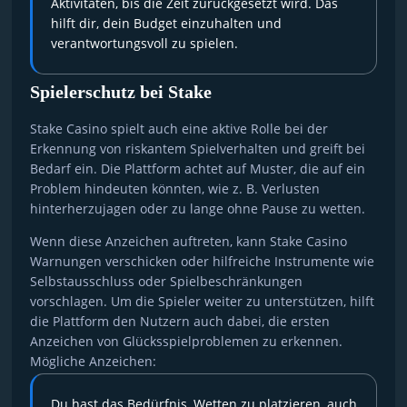
Aktivitäten, bis die Zeit zurückgesetzt wird. Das
hilft dir, dein Budget einzuhalten und
verantwortungsvoll zu spielen.
Spielerschutz bei Stake
Stake Casino spielt auch eine aktive Rolle bei der
Erkennung von riskantem Spielverhalten und greift bei
Bedarf ein. Die Plattform achtet auf Muster, die auf ein
Problem hindeuten könnten, wie z. B. Verlusten
hinterherzujagen oder zu lange ohne Pause zu wetten.
Wenn diese Anzeichen auftreten, kann Stake Casino
Warnungen verschicken oder hilfreiche Instrumente wie
Selbstausschluss oder Spielbeschränkungen
vorschlagen. Um die Spieler weiter zu unterstützen, hilft
die Plattform den Nutzern auch dabei, die ersten
Anzeichen von Glücksspielproblemen zu erkennen.
Mögliche Anzeichen:
Du hast das Bedürfnis, Wetten zu platzieren, auch