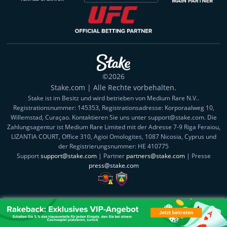
©
2026
Stake.com | Alle Rechte vorbehalten.
Stake ist im Besitz und wird betrieben von Medium Rare N.V..
Registrationsnummer: 145353, Registrationsadresse: Korporaalweg 10,
Willemstad, Curaçao. Kontaktieren Sie uns unter
support@stake.com
. Die
Zahlungsagentur ist Medium Rare Limited mit der Adresse 7-9 Riga Feraiou,
LIZANTIA COURT, Office 310, Agioi Omologites, 1087 Nicosia, Cyprus und
der Registrierungsnummer: HE 410775
Support
support@stake.com
| Partner
partners@stake.com
| Presse
press@stake.com