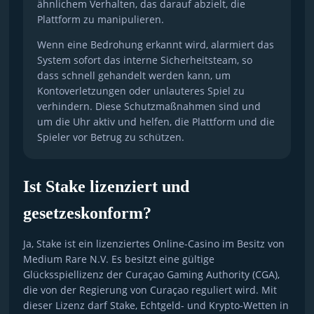
ähnlichem Verhalten, das darauf abzielt, die
Plattform zu manipulieren.
Wenn eine Bedrohung erkannt wird, alarmiert das
System sofort das interne Sicherheitsteam, so
dass schnell gehandelt werden kann, um
Kontoverletzungen oder unlauteres Spiel zu
verhindern. Diese Schutzmaßnahmen sind und
um die Uhr aktiv und helfen, die Plattform und die
Spieler vor Betrug zu schützen.
Ist Stake lizenziert und
gesetzeskonform?
Ja, Stake ist ein lizenziertes Online-Casino im Besitz von
Medium Rare N.V. Es besitzt eine gültige
Glücksspiellizenz der Curaçao Gaming Authority (CGA),
die von der Regierung von Curaçao reguliert wird. Mit
dieser Lizenz darf Stake, Echtgeld- und Krypto-Wetten in