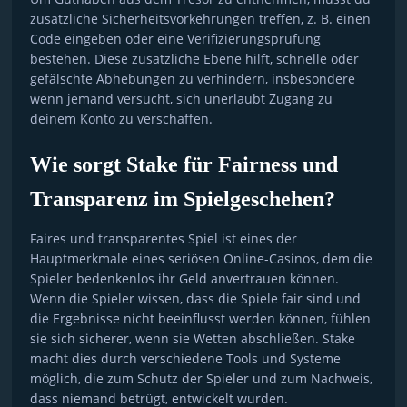
zusätzliche Sicherheitsvorkehrungen treffen, z. B. einen
Code eingeben oder eine Verifizierungsprüfung
bestehen. Diese zusätzliche Ebene hilft, schnelle oder
gefälschte Abhebungen zu verhindern, insbesondere
wenn jemand versucht, sich unerlaubt Zugang zu
deinem Konto zu verschaffen.
Wie sorgt Stake für Fairness und
Transparenz im Spielgeschehen?
Faires und transparentes Spiel ist eines der
Hauptmerkmale eines seriösen Online-Casinos, dem die
Spieler bedenkenlos ihr Geld anvertrauen können.
Wenn die Spieler wissen, dass die Spiele fair sind und
die Ergebnisse nicht beeinflusst werden können, fühlen
sie sich sicherer, wenn sie Wetten abschließen. Stake
macht dies durch verschiedene Tools und Systeme
möglich, die zum Schutz der Spieler und zum Nachweis,
dass niemand betrügt, entwickelt wurden.