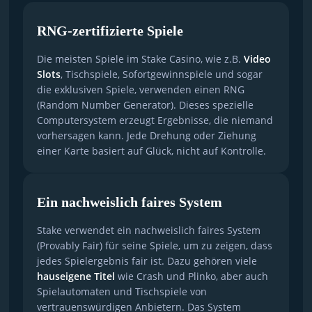
RNG-zertifizierte Spiele
Die meisten Spiele im Stake Casino, wie z.B.
Video
Slots
, Tischspiele, Sofortgewinnspiele und sogar
die exklusiven Spiele, verwenden einen RNG
(Random Number Generator). Dieses spezielle
Computersystem erzeugt Ergebnisse, die niemand
vorhersagen kann. Jede Drehung oder Ziehung
einer Karte basiert auf Glück, nicht auf Kontrolle.
Ein nachweislich faires System
Stake verwendet ein nachweislich faires System
(Provably Fair) für seine Spiele, um zu zeigen, dass
jedes Spielergebnis fair ist. Dazu gehören viele
hauseigene Titel
wie Crash und Plinko, aber auch
Spielautomaten und Tischspiele von
vertrauenswürdigen Anbietern. Das System