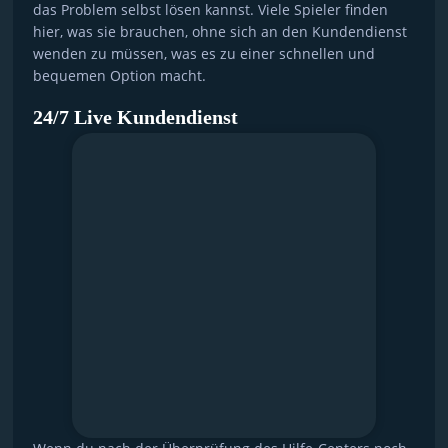
das Problem selbst lösen kannst. Viele Spieler finden
hier, was sie brauchen, ohne sich an den Kundendienst
wenden zu müssen, was es zu einer schnellen und
bequemen Option macht.
24/7 Live Kundendienst