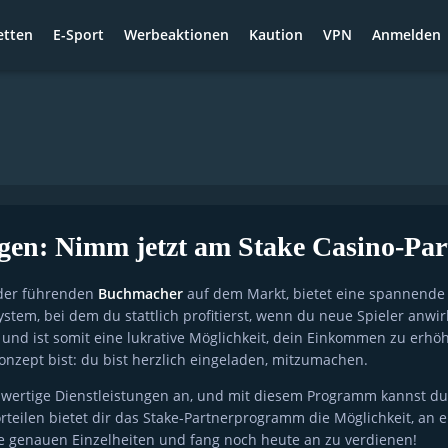
etten
E-Sport
Werbeaktionen
Kaution
VPN
Anmelden
gen: Nimm jetzt am Stake Casino-Par
der führenden
Buchmacher
auf dem Markt, bietet eine spannende 
stem, bei dem du stattlich profitierst, wenn du neue Spieler anwi
i und ist somit eine lukrative Möglichkeit, dein Einkommen zu erhöh
onzept bist: du bist herzlich eingeladen, mitzumachen.
chwertige Dienstleistungen an, und mit diesem Programm kannst d
teilen bietet dir das Stake-Partnerprogramm die Möglichkeit, an e
ie genauen Einzelheiten und fang noch heute an zu verdienen!