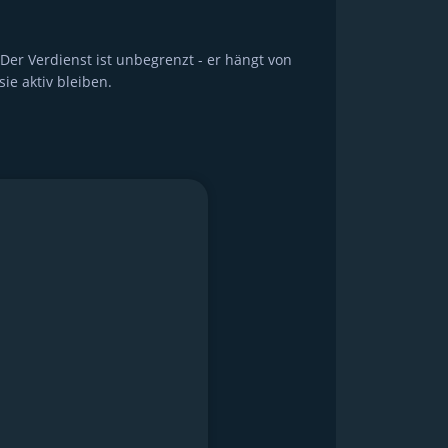
Der Verdienst ist unbegrenzt - er hängt von
ie aktiv bleiben.