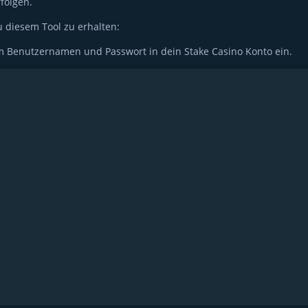
folgen.
u diesem Tool zu erhalten:
em Benutzernamen und Passwort in dein Stake Casino Konto ein.