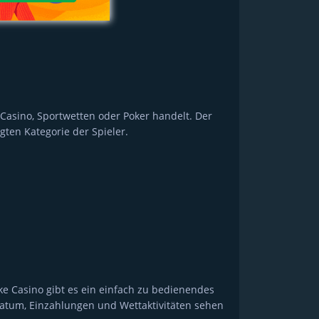
 Casino, Sportwetten oder Poker handelt. Der
ten Kategorie der Spieler.
ke Casino gibt es ein einfach zu bedienendes
edatum, Einzahlungen und Wettaktivitäten sehen