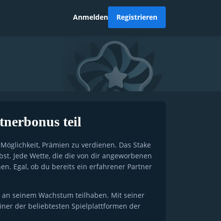
Anmelden
Registrieren
tnerbonus teil
Möglichkeit, Prämien zu verdienen. Das Stake
rbst. Jede Wette, die die von dir angeworbenen
en. Egal, ob du bereits ein erfahrener Partner
u an seinem Wachstum teilhaben. Mit seiner
iner der beliebtesten Spielplattformen der