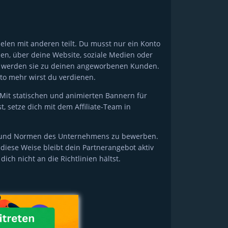
elen mit anderen teilt. Du musst nur ein Konto
nen, über deine Website, soziale Medien oder
n, werden sie zu deinen angeworbenen Kunden.
esto mehr wirst du verdienen.
 Mit statischen und animierten Bannern für
, setze dich mit dem Affiliate-Team in
ten und Normen des Unternehmens zu bewerben.
 diese Weise bleibt dein Partnerangebot aktiv
ich nicht an die Richtlinien hältst.