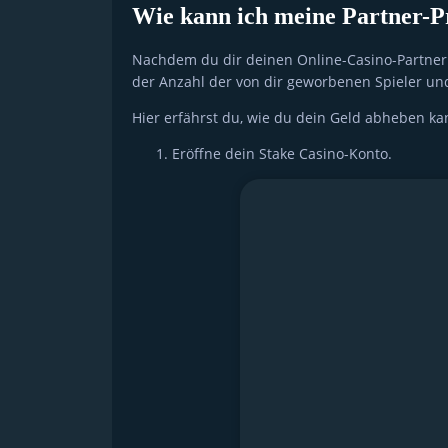
Wie kann ich meine Partner-P
Nachdem du dir deinen Online-Casino-Partnerbo
der Anzahl der von dir geworbenen Spieler und 
Hier erfährst du, wie du dein Geld abheben ka
Eröffne dein Stake Casino-Konto.