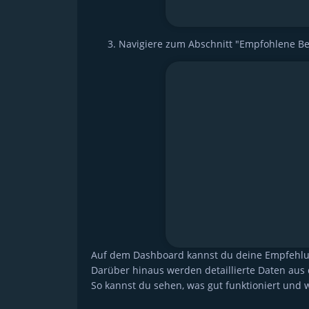
Navigiere zum Abschnitt "Empfohlene Be
Auf dem Dashboard kannst du deine Empfehlun
Darüber hinaus werden detaillierte Daten aus 
So kannst du sehen, was gut funktioniert und 