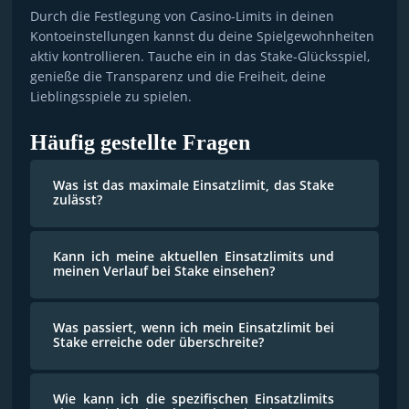
Durch die Festlegung von Casino-Limits in deinen
Kontoeinstellungen kannst du deine Spielgewohnheiten
aktiv kontrollieren. Tauche ein in das Stake-Glücksspiel,
genieße die Transparenz und die Freiheit, deine
Lieblingsspiele zu spielen.
Häufig gestellte Fragen
Was ist das maximale Einsatzlimit, das Stake
zulässt?
Der maximale Einsatz hängt davon ab, ob du
Kann ich meine aktuellen Einsatzlimits und
Kryptowährung oder Fiat-Währung verwendest, was
meinen Verlauf bei Stake einsehen?
wiederum von dem jeweiligen Spiel abhängt, das du
spielen möchtest.
Ja, du kannst deine festgelegten Limits und deinen
Was passiert, wenn ich mein Einsatzlimit bei
Spielverlauf über dein Konto einsehen.
Stake erreiche oder überschreite?
Sobald ein Limit festgelegt ist, schränkt die Plattform
Wie kann ich die spezifischen Einsatzlimits
deine Glücksspielaktivitäten entsprechend diesem