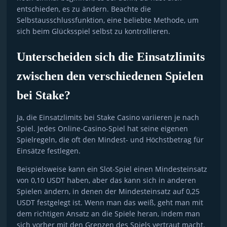
entschieden, es zu ändern. Beachte die
Selbstausschlussfunktion, eine beliebte Methode, um
sich beim Glücksspiel selbst zu kontrollieren.
Unterscheiden sich die Einsatzlimits
zwischen den verschiedenen Spielen
bei Stake?
Ja, die Einsatzlimits bei Stake Casino variieren je nach
Spiel
. Jedes
Online-Casino-Spiel
hat seine eigenen
Spielregeln
, die oft den Mindest- und Höchstbetrag für
Einsätze festlegen.
Beispielsweise kann ein Slot-Spiel einen Mindesteinsatz
von 0,10 USDT haben, aber das kann sich in anderen
Spielen ändern, in denen der Mindesteinsatz auf 0,25
USDT festgelegt ist. Wenn man das weiß, geht man mit
dem richtigen Ansatz an die Spiele heran, indem man
sich vorher mit den Grenzen des Spiels vertraut macht.