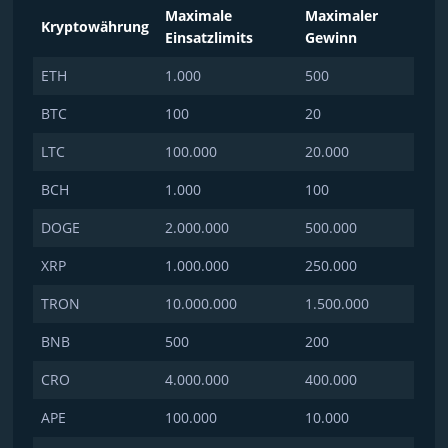
Maximale
Maximaler
Kryptowährung
Einsatzlimits
Gewinn
ETH
1.000
500
BTC
100
20
LTC
100.000
20.000
BCH
1.000
100
DOGE
2.000.000
500.000
XRP
1.000.000
250.000
TRON
10.000.000
1.500.000
BNB
500
200
CRO
4.000.000
400.000
APE
100.000
10.000