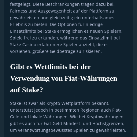
festgelegt. Diese Beschränkungen tragen dazu bei,
Fairness und Ausgewogenheit auf der Plattform zu
gewährleisten und gleichzeitig ein unterhaltsames
Erlebnis zu bieten. Die Optionen für niedrige
Einsatzlimits bei Stake
ermöglichen es neuen Spielern,
Spiele frei zu erkunden, während das
Einsatzlimit bei
Stake Casino
erfahrenere Spieler anzieht, die es
vorziehen, größere Geldbeträge zu riskieren.
Gibt es Wettlimits bei der
Verwendung von Fiat-Währungen
auf Stake?
Stake ist zwar als Krypto-Wettplattform bekannt,
unterstützt jedoch in bestimmten Regionen auch Fiat-
Geld und
lokale Währungen
. Wie bei Kryptowährungen
gibt es auch für Fiat-Geld
Mindest-
und
Höchstgrenzen
,
um verantwortungsbewusstes Spielen zu gewährleisten.