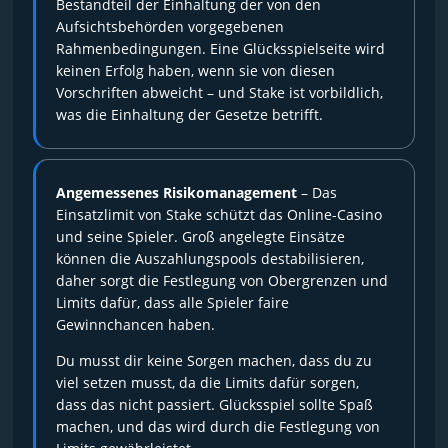
Bestandteil der Einhaltung der von den
Aufsichtsbehörden vorgegebenen
Rahmenbedingungen. Eine Glücksspielseite wird
keinen Erfolg haben, wenn sie von diesen
Vorschriften abweicht – und Stake ist vorbildlich,
was die Einhaltung der Gesetze betrifft.
Angemessenes
Risikomanagement
– Das
Einsatzlimit
von Stake schützt das Online-Casino
und seine Spieler. Groß angelegte Einsätze
können die Auszahlungspools destabilisieren,
daher sorgt die Festlegung von Obergrenzen und
Limits dafür, dass alle Spieler faire
Gewinnchancen haben.
Du musst dir keine Sorgen machen, dass du zu
viel setzen musst, da die Limits dafür sorgen,
dass das nicht passiert. Glücksspiel sollte Spaß
machen, und das wird durch die Festlegung von