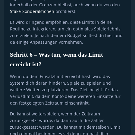
innerhalb der Grenzen bleibst, auch wenn du von den
Stake-
Sonderaktionen
profitierst.
Es wird dringend empfohlen, diese Limits in deine
Routine zu integrieren, um ein optimales Spielerlebnis
zu erzielen. Je nach deinem Budget solltest du hier und
da einige Anpassungen vornehmen.
Schritt 6 – Was tun, wenn das Limit
erreicht ist?
Wenn du dein Einsatzlimit erreicht hast, wird das
System dich daran hindern, Spiele zu spielen und
weitere Wetten zu platzieren. Das Gleiche gilt für das
Verlustlimit, da dein Konto deine weiteren Einsätze für
den festgelegten Zeitraum einschränkt.
Du kannst weiterspielen, wenn der Zeitraum
zurückgesetzt wurde, da dann auch die Zähler
zurückgesetzt werden. Du kannst mit demselben Limit
noch einmal beginnen, es sei denn, du hast dich