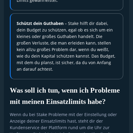
Limits gewährleistet.
Schützt dein Guthaben
– Stake hilft dir dabei,
dein Budget zu schützen, egal ob es sich um ein
kleines oder großes
Guthaben
handelt. Die
großen Verluste, die man erleiden kann, stellen
kein allzu großes Problem dar, wenn du weißt,
wie du dein Kapital schützen kannst. Das Budget,
mit dem du planst, ist sicher, da du von Anfang
an darauf achtest.
Was soll ich tun, wenn ich Probleme
mit meinen Einsatzlimits habe?
Wenn du bei Stake Probleme mit der Einstellung oder
Anzeige deiner
Einsatzlimits
hast, steht dir der
Kundenservice
der Plattform rund um die Uhr zur