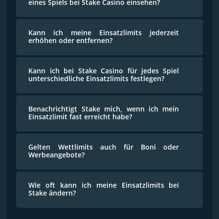
eines Spiels bei Stake Casino einsehen?
Limit ein. Die Zähler werden entsprechend dem
festgelegten Zeitraum zurückgesetzt, sodass du mit
Wenn du ein Spiel öffnest, solltest du auf die
denselben Limits weitermachen kannst, sofern du sie
Kann ich meine Einsatzlimits jederzeit
Schaltfläche „i“ klicken, die dir Infos zu den Mindest-
nicht geändert hast.
erhöhen oder entfernen?
und Höchstgrenzen sowie zu den Auszahlungen gibt,
die du beim Spielen gewinnen kannst.
Ja, du kannst deine Limits anpassen. Eine
Kann ich bei Stake Casino für jedes Spiel
Verringerung kann sofort vorgenommen und
unterschiedliche Einsatzlimits festlegen?
angewendet werden. Die Erhöhung eines Limits ist
jedoch in der Regel mit einer 24-stündigen Sperrfrist
Nein, die Wettlimits, die du für dein Konto festgelegt
für dein Glücksspiel verbunden.
Benachrichtigt Stake mich, wenn ich mein
hast, gelten für die gesamte Plattform. Allerdings
Einsatzlimit fast erreicht habe?
können einzelne Spiele ihre eigenen Mindest- und
Höchstwettlimits haben, die du beim Spielen
Ja, Stake sendet dir Benachrichtigungen auf dem
einhalten musst.
Gelten Wettlimits auch für Boni oder
Bildschirm oder Pop-up-Meldungen, wenn du dich
Werbeangebote?
deinem voreingestellten Einsatz- oder Verlustlimit
näherst. Diese Funktion unterstützt dich dabei,
Die meisten Stake-Boni und Werbeaktionen sind mit
verantwortungsbewusst zu spielen, indem sie dich
Wie oft kann ich meine Einsatzlimits bei
eigenen Umsatzbedingungen und maximalen
daran erinnert, deine Einsätze richtig zu verwalten
Stake ändern?
Einsatzlimits verbunden. Diese sind oft in den
und die Kontrolle über dein Spiel zu behalten.
Bonusbedingungen festgelegt, daher solltest du dich
Du kannst deine Einsatz- und Verlustlimits jederzeit
auch an diese Grenzen halten.