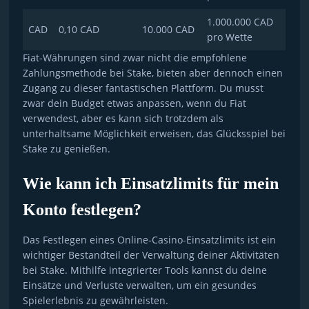
1.000.000 CAD
CAD
0,10 CAD
10.000 CAD
pro Wette
Fiat-Währungen sind zwar nicht die empfohlene
Zahlungsmethode bei Stake, bieten aber dennoch einen
Zugang zu dieser fantastischen Plattform. Du musst
zwar dein Budget etwas anpassen, wenn du Fiat
verwendest, aber es kann sich trotzdem als
unterhaltsame Möglichkeit erweisen, das Glücksspiel bei
Stake zu genießen.
Wie kann ich Einsatzlimits für mein
Konto festlegen?
Das Festlegen eines
Online-Casino-Einsatzlimits
ist ein
wichtiger Bestandteil der Verwaltung deiner Aktivitäten
bei Stake. Mithilfe integrierter Tools kannst du deine
Einsätze und Verluste
verwalten
, um ein gesundes
Spielerlebnis zu gewährleisten.