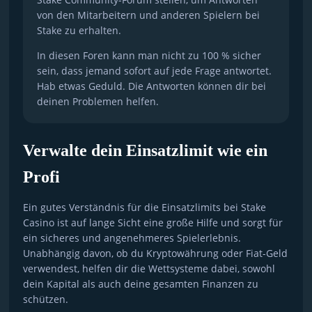
von den Mitarbeitern und anderen Spielern bei
Stake zu erhalten.
In diesen Foren kann man nicht zu 100 % sicher
sein, dass jemand sofort auf jede Frage antwortet.
Hab etwas Geduld. Die Antworten können dir bei
deinen Problemen helfen.
Verwalte dein Einsatzlimit wie ein
Profi
Ein gutes Verständnis für die
Einsatzlimits bei Stake
Casino
ist auf lange Sicht eine große Hilfe und sorgt für
ein sicheres und angenehmeres Spielerlebnis.
Unabhängig davon, ob du Kryptowährung oder Fiat-Geld
verwendest, helfen dir die Wettsysteme dabei, sowohl
dein Kapital als auch deine gesamten Finanzen zu
schützen.