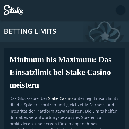
BETTING LIMITS
Minimum bis Maximum: Das
Einsatzlimit bei Stake Casino
meistern
Das Glücksspiel
bei
Stake
Casino
unterliegt Einsatzlimits,
die die Spieler schützen und gleichzeitig Fairness und
Integrität der Plattform gewährleisten. Die Limits helfen
dir dabei,
verantwortungsbewusstes Spielen
zu
praktizieren, und sorgen für ein angenehmes