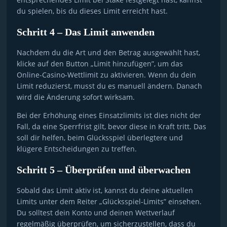
du spielen, bis du dieses Limit erreicht hast.
Schritt 4 – Das Limit anwenden
Nachdem du die Art und den Betrag ausgewählt hast,
klicke auf den Button „Limit hinzufügen”, um das
Online-Casino-Wettlimit
zu aktivieren. Wenn du dein
Limit reduzierst, musst du es manuell ändern. Danach
wird die Änderung sofort wirksam.
Bei der Erhöhung eines
Einsatzlimits
ist dies nicht der
Fall, da eine Sperrfrist gilt, bevor diese in Kraft tritt. Das
soll dir helfen, beim Glücksspiel überlegtere und
klügere Entscheidungen zu treffen.
Schritt 5 – Überprüfen und überwachen
Sobald das Limit aktiv ist, kannst du deine aktuellen
Limits unter dem Reiter „Glücksspiel-Limits” einsehen.
Du solltest dein Konto und deinen Wettverlauf
regelmäßig überprüfen, um sicherzustellen, dass du