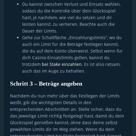
Du kannst zwischen
Verlust
und
Einsatz
wählen,
sodass du die Kontrolle über dein Glücksspiel
hast, je nachdem, wie viel du setzen und dir
leisten kannst, zu verlieren. Beachte auch die
Dauer
der Limits.
Gehe zur Schaltfläche „Einzahlungslimits“, wo du
auch ein Limit für die Beträge festlegen kannst,
die du auf dein Konto überweist. Selbst wenn für
dich
Casino-Einsatzlimits
gelten, kannst du
trotzdem
bei Stake einzahlen
. Es ist also ratsam,
auch das im Auge zu behalten.
Schritt 3 – Beträge angeben
Nachdem du nun mehr über das Festlegen der Limits
weißt, gib die wichtigsten Details in den
entsprechenden Abschnitten an. Stelle sicher, dass du
das jeweilige Limit richtig festgelegt hast, damit du dein
Glücksspiel genießen kannst, ohne dass deine selbst
gewählten Limits dir im Weg stehen. Wenn du dein
entsprechendes Limit bei Stake festgelegt hast, kannst