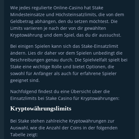
Wie jedes regulierte Online-Casino hat Stake
Mindesteinsätze
und
Höchsteinsatzlimits,
die von dem
Geldbetrag
abhängen, den du setzen möchtest. Die
Limits variieren je nach der von dir gewählten
Kryptowährung und dem Spiel, das du dir aussuchst.
Bei einigen Spielen kann sich das
Stake-Einsatzlimit
ändern. Lies dir daher vor dem Spielen unbedingt die
Beschreibungen genau durch. Die Spielvielfalt spielt bei
Stake eine wichtige Rolle und bietet Optionen, die
sowohl für Anfänger als auch für erfahrene Spieler
geeignet sind.
Nachfolgend findest du eine Übersicht über die
Einsatzlimits bei Stake Casino
für Kryptowährungen:
Kryptowährungslimits
Bei Stake stehen zahlreiche Kryptowährungen zur
Auswahl, wie die
Anzahl
der Coins in der folgenden
Tabelle zeigt: