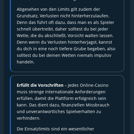
Abgesehen von den Limits gilt zudem der
Grundsatz, Verlusten nicht hinterherzulaufen.
Denn das führt oft dazu, dass man es als Spieler
schnell übertreibt, daher solltest du bei jeder
Wette, die du abschließt, Vorsicht walten lassen.
Denn wenn du Verlusten hinterherjagst, kannst
du dich in eine noch tiefere Grube begeben, also
solltest du bei deinen Wetten niemals impulsiv
handeln.
Erfüllt die Vorschriften
– Jedes
Online-Casino
muss strenge internationale Anforderungen
erfüllen, damit die Plattform erfolgreich sein
kann. Das dient dazu, finanziellen Missbrauch
und unverantwortliches Spielverhalten zu
verhindern.
Die Einsatzlimits sind ein wesentlicher