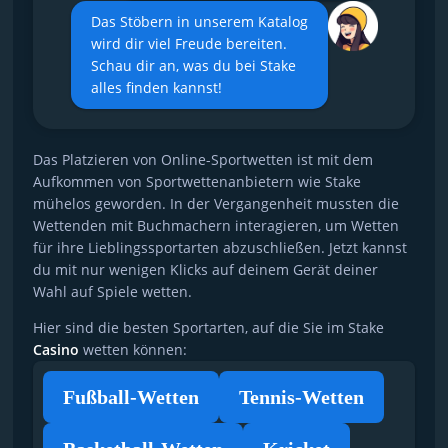
Das Stöbern in unserem Katalog
wird dir viel Freude bereiten.
Schau dir an, was du bei Stake
alles finden kannst!
Das Platzieren von
Online-Sportwetten
ist mit dem
Aufkommen von Sportwettenanbietern wie Stake
mühelos geworden. In der Vergangenheit mussten die
Wettenden mit Buchmachern interagieren, um Wetten
für ihre
Lieblingssportarten
abzuschließen. Jetzt kannst
du mit nur wenigen Klicks auf deinem Gerät deiner
Wahl auf Spiele wetten.
Hier sind die besten Sportarten, auf die Sie im Stake
Casino
wetten können:
Fußball-Wetten
Tennis-Wetten