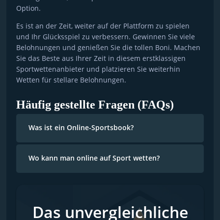
Option.
Es ist an der Zeit, weiter auf der Plattform zu spielen
und Ihr Glücksspiel zu verbessern. Gewinnen Sie viele
Belohnungen und genießen Sie die tollen Boni. Machen
Sie das Beste aus Ihrer Zeit in diesem
erstklassigen
Sportwettenanbieter
und platzieren Sie weiterhin
Wetten für stellare Belohnungen.
Häufig gestellte Fragen (FAQs)
Was ist ein Online-Sportsbook?
Der Begriff Online-Sportsbook bezeichnet eine
Wo kann man online auf Sport wetten?
Plattform, auf der du mit deinem Computer oder
Smartphone, das mit dem Internet verbunden ist,
Die beste Plattform, um Sportwetten zu platzieren,
Wetten auf Sportereignisse platzieren kannst.
sind Plattformen wie Stake (ein Online-Sportsbook
oder Online-Sportwettenanbieter).
Das unvergleichliche