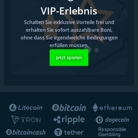
VIP-Erlebnis
Schalten Sie exklusive Vorteile frei und
erhalten Sie sofort auszahlbare Boni,
ohne dass Sie irgendwelche Bedingungen
erfüllen müssen.
Jetzt spielen