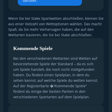
darüber.
Wenn Sie bei Stake Sportwetten abschließen, können Sie
aus einer Vielzahl von Wettoptionen wählen. Das macht
Spaß, da Sie mehr Vorhersagen haben, die auf den
Wettarten basieren, die Sie bei Stake abschließen.
Kommende Spiele
Bei den verschiedenen Wettarten sind Wetten auf
bevorstehende Spiele der Standard – da es sich
um Spiele handelt, die noch nicht stattgefunden
haben. Du findest einen Spielplan, in dem du
sehen kannst, auf welche Spiele du wetten kannst.
Auf der Registerkarte �?Kommende Spiele“
findest du einige der besten Partien in den
verschiedenen Sportarten auf dem Spielplan.