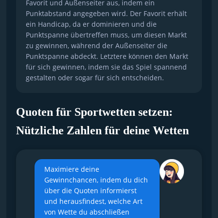
Favorit und Außenseiter aus, indem ein
Punktabstand angegeben wird. Der Favorit erhält
ein Handicap, da er dominieren und die
Punktspanne übertreffen muss, um diesen Markt
zu gewinnen, während der Außenseiter die
Punktspanne abdeckt. Letztere können den Markt
für sich gewinnen, indem sie das Spiel spannend
gestalten oder sogar für sich entscheiden.
Quoten für Sportwetten setzen:
Nützliche Zahlen für deine Wetten
Maximiere deine
Gewinnchancen, indem du dich
über die Quoten informierst
und herausfindest, welche Art
von Wette du abschließen