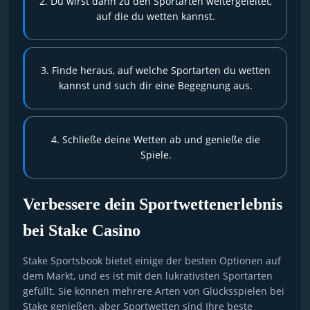
2. Du wirst dann zu den Sportarten weitergeleitet,
auf die du wetten kannst.
3.
Finde heraus, auf welche Sportarten du wetten
kannst und such dir eine Begegnung aus.
4.
Schließe deine Wetten ab und genieße die
Spiele.
Verbessere dein Sportwettenerlebnis
bei Stake Casino
Stake Sportsbook bietet einige der besten Optionen auf
dem Markt, und es ist mit den lukrativsten Sportarten
gefüllt. Sie können mehrere Arten von Glücksspielen bei
Stake genießen, aber Sportwetten sind Ihre beste