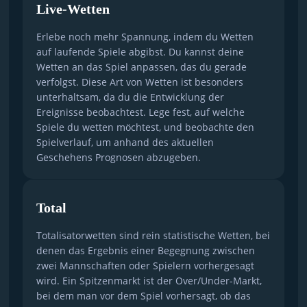
Live-Wetten
Erlebe noch mehr Spannung, indem du Wetten
auf laufende Spiele
abgibst. Du kannst deine
Wetten an das Spiel anpassen, das du gerade
verfolgst. Diese Art von Wetten ist besonders
unterhaltsam, da du die Entwicklung der
Ereignisse beobachtest. Lege fest, auf welche
Spiele du wetten möchtest, und beobachte den
Spielverlauf, um anhand des aktuellen
Geschehens Prognosen abzugeben.
Total
Totalisatorwetten sind rein statistische Wetten, bei
denen das Ergebnis einer Begegnung zwischen
zwei Mannschaften oder Spielern vorhergesagt
wird. Ein Spitzenmarkt ist der Over/Under-Markt,
bei dem man vor dem Spiel vorhersagt, ob das