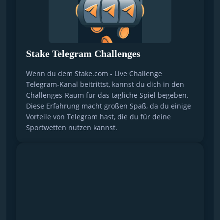
Stake Telegram Challenges
Wenn du dem Stake.com - Live Challenge
Telegram-Kanal beitrittst, kannst du dich in den
Challenges-Raum für das tägliche Spiel begeben.
Diese Erfahrung macht großen Spaß, da du einige
Vorteile von Telegram hast, die du für deine
Sportwetten nutzen kannst.