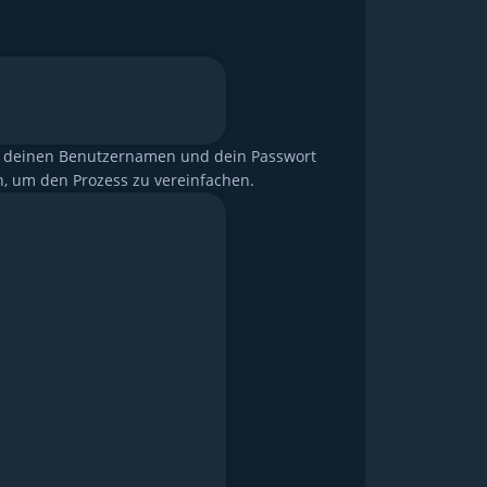
m, deinen Benutzernamen und dein Passwort
n, um den Prozess zu vereinfachen.