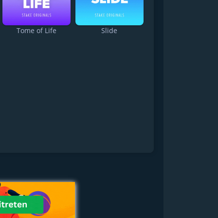
Tome of Life
Slide