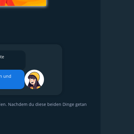
te
en und
ahlen. Nachdem du diese beiden Dinge getan