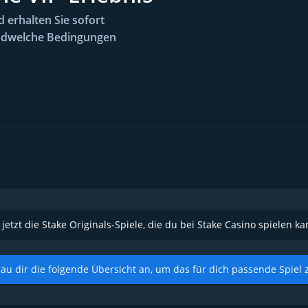
d erhalten Sie sofort
endwelche Bedingungen
jetzt die Stake Originals-Spiele, die du bei Stake Casino spielen ka
au dir die folgende Übersicht an, um das für dich passende Spiel 