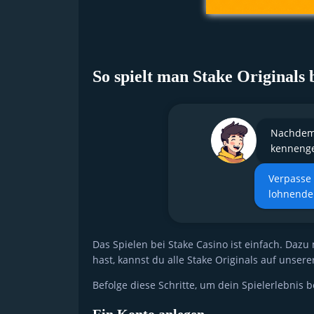
So spielt man Stake Originals 
Nachdem 
kennengel
Verpasse 
lohnende
Das Spielen bei Stake Casino ist einfach. Da
hast, kannst du alle Stake Originals auf unsere
Befolge diese Schritte, um dein Spielerlebnis 