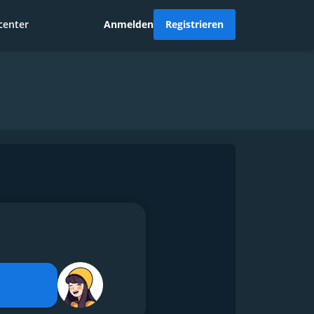
center
Anmelden
Registrieren