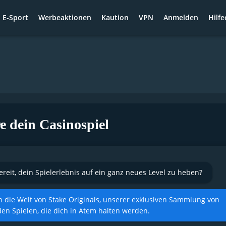
E-Sport
Werbeaktionen
Kaution
VPN
Anmelden
Hilfe
e dein Casinospiel
ereit, dein Spielerlebnis auf ein ganz neues Level zu heben?
 in die Welt von Stake Originals, unserer exklusiven Sammlung von
n Spielen, die dich in Atem halten werden.