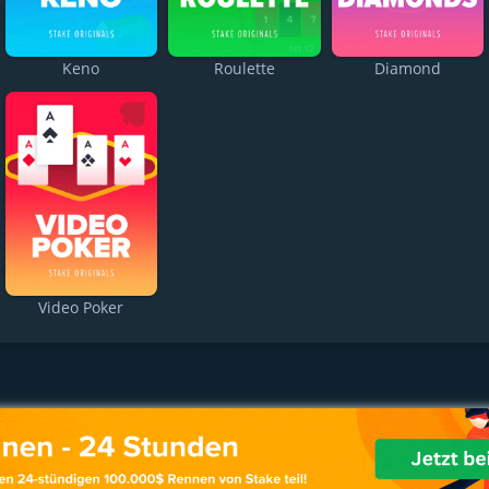
Keno
Roulette
Diamond
Video Poker