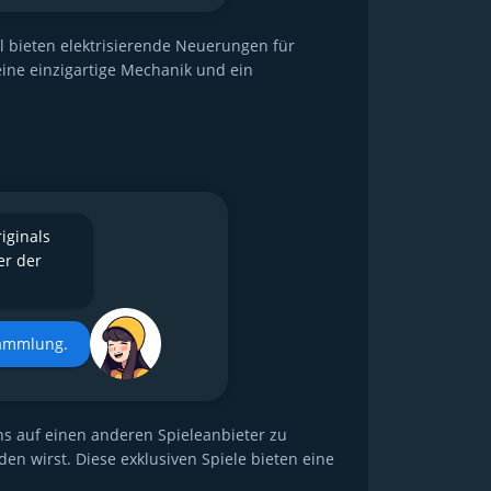
el bieten elektrisierende Neuerungen für
 eine einzigartige Mechanik und ein
iginals
er der
sammlung.
uns auf einen anderen Spieleanbieter zu
en wirst. Diese exklusiven Spiele bieten eine