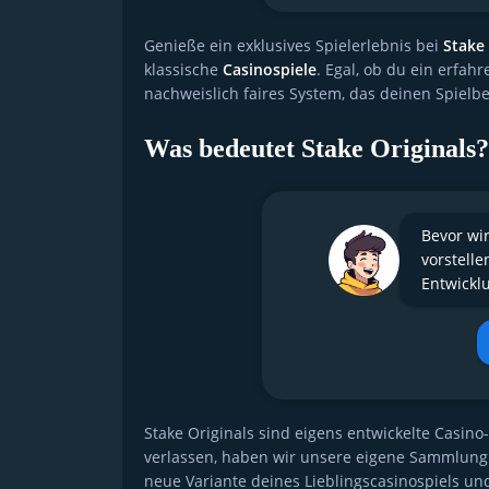
Genieße ein exklusives Spielerlebnis bei
Stake
klassische
Casinospiele
. Egal, ob du ein erfah
nachweislich faires System, das deinen Spielbe
Was bedeutet Stake Originals
Bevor wir
vorstell
Entwicklu
Stake Originals sind eigens entwickelte Casino
verlassen, haben wir unsere eigene Sammlung e
neue Variante deines Lieblingscasinospiels un