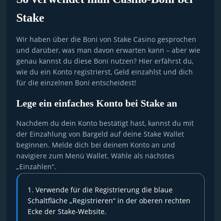
Stake
Wir haben über die Boni von Stake Casino gesprochen
und darüber, was man davon erwarten kann – aber wie
genau kannst du diese Boni nutzen? Hier erfährst du,
wie du ein Konto registrierst, Geld einzahlst und dich
für die einzelnen Boni entscheidest!
Lege ein einfaches Konto bei Stake an
Nachdem du dein Konto bestätigt hast, kannst du mit
der Einzahlung von Bargeld auf deine Stake Wallet
beginnen. Melde dich bei deinem Konto an und
navigiere zum Menü Wallet. Wähle als nächstes
„Einzahlen“.
1.
Verwende für die Registrierung die blaue
Schaltfläche „Registrieren“ in der oberen rechten
Ecke der Stake-Website.