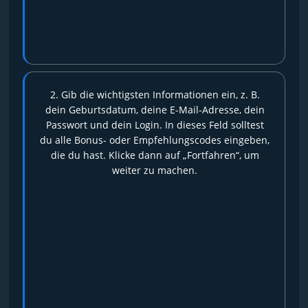
2.
Gib die wichtigsten Informationen ein, z. B.
dein Geburtsdatum, deine E-Mail-Adresse, dein
Passwort und dein Login. In dieses Feld solltest
du alle Bonus- oder Empfehlungscodes eingeben,
die du hast. Klicke dann auf „Fortfahren“, um
weiter zu machen.