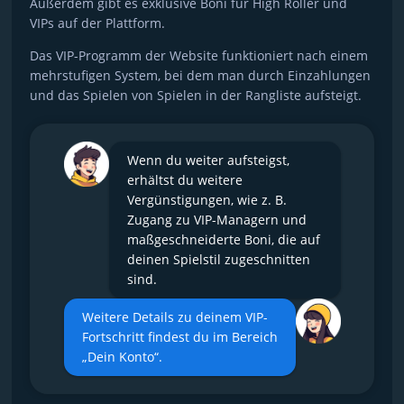
Außerdem gibt es
exklusive
Boni für
High Roller
und
VIPs auf der Plattform.
Das VIP-Programm der Website funktioniert nach einem
mehrstufigen System, bei dem man durch Einzahlungen
und das Spielen von Spielen in der Rangliste aufsteigt.
Wenn du weiter aufsteigst,
erhältst du weitere
Vergünstigungen, wie z. B.
Zugang zu VIP-Managern und
maßgeschneiderte Boni, die auf
deinen Spielstil zugeschnitten
sind.
Weitere Details zu deinem VIP-
Fortschritt findest du im Bereich
„Dein Konto“.