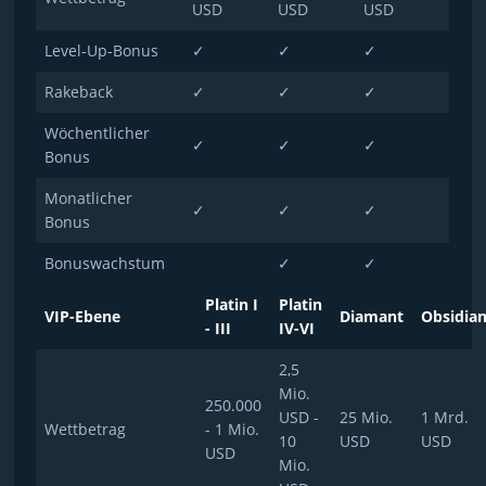
USD
USD
USD
Level-Up-Bonus
✓
✓
✓
Rakeback
✓
✓
✓
Wöchentlicher
✓
✓
✓
Bonus
Monatlicher
✓
✓
✓
Bonus
Bonuswachstum
✓
✓
Platin I
Platin
VIP-Ebene
Diamant
Obsidia
- III
IV-VI
2,5
Mio.
250.000
USD -
25 Mio.
1 Mrd.
Wettbetrag
- 1 Mio.
10
USD
USD
USD
Mio.