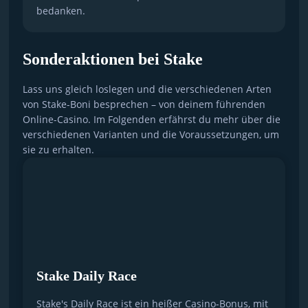
bedanken.
Sonderaktionen bei Stake
Lass uns gleich loslegen und die verschiedenen Arten
von Stake-Boni besprechen – von deinem führenden
Online-Casino. Im Folgenden erfährst du mehr über die
verschiedenen Varianten und die Voraussetzungen, um
sie zu erhalten.
Stake Daily Race
Stake's Daily Race ist ein heißer Casino-Bonus, mit