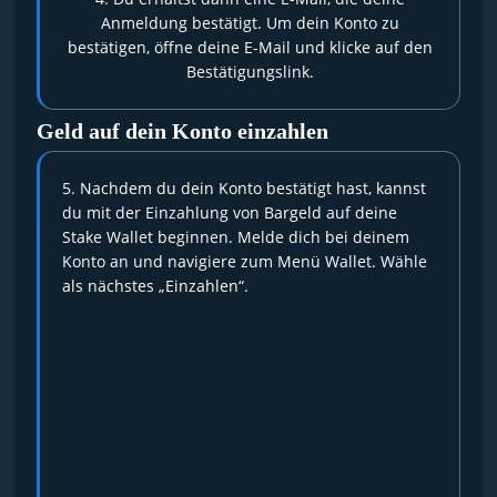
Anmeldung bestätigt. Um dein Konto zu
bestätigen, öffne deine E-Mail und klicke auf den
Bestätigungslink.
Geld auf dein Konto einzahlen
5.
Nachdem du dein Konto bestätigt hast, kannst
du mit der Einzahlung von Bargeld auf deine
Stake Wallet beginnen. Melde dich bei deinem
Konto an und navigiere zum Menü Wallet. Wähle
als nächstes „Einzahlen“.