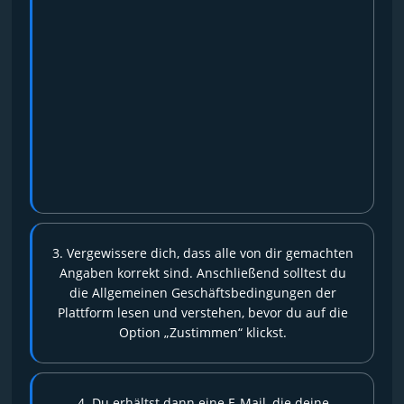
3.
Vergewissere dich, dass alle von dir gemachten
Angaben korrekt sind. Anschließend solltest du
die Allgemeinen Geschäftsbedingungen der
Plattform lesen und verstehen, bevor du auf die
Option „Zustimmen“ klickst.
4.
Du erhältst dann eine E-Mail, die deine