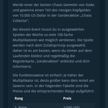
Werde einer der besten Chaos-Sammler von Stake
und gewinne einen Teil des riesigen Kopfgeldes
von 10.000 US-Dollar in der Sonderaktion „Chaos
Collector“.
Bei diesem Event musst du in ausgewählten
Spielen der Woche so viele 100-fache
Multiplikatoren wie möglich verdienen. Die Spiele
werden nach dem Zufallsprinzip ausgewählt,
daher ist es am besten, wenn du immer auf dem
Laufenden bleibst und regelmäßig die
Registerkarte „Sonderaktion“ anklickst und dich
informierst.
Die Funktionsweise ist einfach: Je höher der
Multiplikator ist, desto größer kann dein Anteil am
Gewinn sein. In der folgenden Tabelle sind die
Preise und die entsprechenden Ränge aufgeführt:
Rang
Preis
1. Rang
2.000 USD