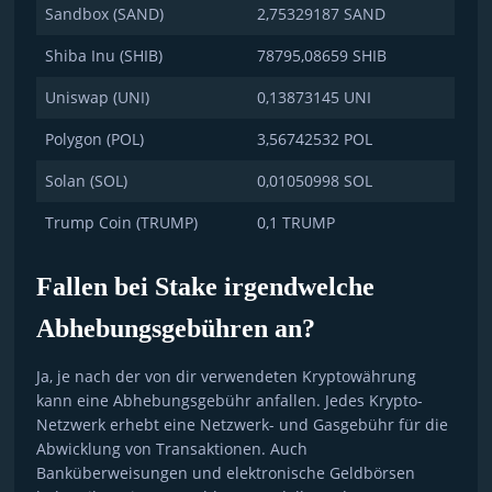
Sandbox (SAND)
2,75329187 SAND
Shiba Inu (SHIB)
78795,08659 SHIB
Uniswap (UNI)
0,13873145 UNI
Polygon (POL)
3,56742532 POL
Solan (SOL)
0,01050998 SOL
Trump Coin (TRUMP)
0,1 TRUMP
Fallen bei Stake irgendwelche
Abhebungsgebühren an?
Ja, je nach der von dir verwendeten
Kryptowährung
kann eine
Abhebungsgebühr
anfallen. Jedes Krypto-
Netzwerk erhebt eine Netzwerk- und Gasgebühr für die
Abwicklung von
Transaktionen
. Auch
Banküberweisungen und elektronische Geldbörsen