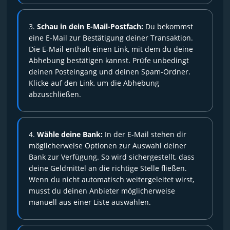
3.
Schau in dein E-Mail-Postfach:
Du bekommst
eine E-Mail zur Bestätigung deiner Transaktion.
Die E-Mail enthält einen Link, mit dem du deine
Abhebung bestätigen kannst. Prüfe unbedingt
deinen Posteingang und deinen Spam-Ordner.
Klicke auf den Link, um die Abhebung
abzuschließen.
4.
Wähle deine Bank:
In der E-Mail stehen dir
möglicherweise Optionen zur Auswahl deiner
Bank zur Verfügung. So wird sichergestellt, dass
deine Geldmittel an die richtige Stelle fließen.
Wenn du nicht automatisch weitergeleitet wirst,
musst du deinen Anbieter möglicherweise
manuell aus einer Liste auswählen.