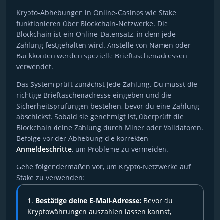
Krypto-Abhebungen in Online-Casinos wie Stake
funktionieren über Blockchain-Netzwerke. Die
Blockchain ist ein Online-Datensatz, in dem jede
Zahlung festgehalten wird. Anstelle von Namen oder
Bankkonten werden spezielle Brieftaschenadressen
verwendet.
Das System prüft zunächst jede Zahlung. Du musst die
richtige Brieftaschenadresse eingeben und die
Sicherheitsprüfungen bestehen, bevor du eine Zahlung
abschickst. Sobald sie genehmigt ist, überprüft die
Blockchain deine Zahlung durch Miner oder Validatoren.
Befolge vor der Abhebung die korrekten
Anmeldeschritte
, um Probleme zu vermeiden.
Gehe folgendermaßen vor, um Krypto-Netzwerke auf
Stake zu verwenden:
1.
Bestätige deine E-Mail-Adresse:
Bevor du
Kryptowährungen auszahlen lassen kannst,