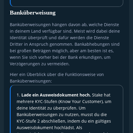
Banküberweisung
Banküberweisungen hängen davon ab, welche Dienste
in deinem Land verfügbar sind. Meist wird dabei deine
Identität überprüft und dafür werden die Dienste
Dritter in Anspruch genommen. Bankabhebungen sind
bei großen Beträgen möglich, aber am besten ist es,
wenn Sie sich vorher bei der Bank erkundigen, um
Verzögerungen zu vermeiden.
Hier ein Überblick über die Funktionsweise von
Banküberweisungen:
1.
Lade ein Ausweisdokument hoch.
Stake hat
mehrere KYC-Stufen (Know Your Customer), um
deine Identität zu überprüfen. Um
Banküberweisungen zu nutzen, musst du die
KYC-Stufe 2 abschließen, indem du ein gültiges
Ausweisdokument hochlädst. Als