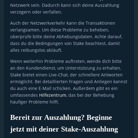
Netzwerk sein. Dadurch kann sich deine Auszahlung
verzögern oder verfallen.
Auch der Netzwerkverkehr kann die Transaktionen
verlangsamen. Um diese Probleme zu beheben,
überprüfe bitte deine Abhebungsdaten. Achte darauf,
dass du die Bedingungen von Stake beachtest, damit
alles
reibungslos
abläuft.
Wenn weiterhin Probleme auftreten, wende dich bitte
an den
Kundendienst
, um
Unterstützung
zu erhalten.
Stake bietet einen
Live-Chat
, der schnellere Antworten
ermöglicht. Bei detaillierten Fragen und Anliegen kannst
du auch eine
E-Mail
schicken. Außerdem gibt es ein
umfassendes
Hilfezentrum
, das bei der
Behebung
häufiger Probleme
hilft.
Bereit zur Auszahlung? Beginne
jetzt mit deiner Stake-Auszahlung