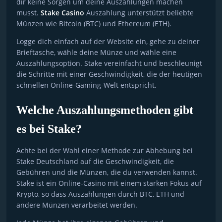
dir keine Sorgen um deine Auszahlungen machen
musst.
Stake Casino
Auszahlung unterstützt beliebte
Münzen wie Bitcoin (BTC) und Ethereum (ETH).
Logge dich einfach auf der Website ein, gehe zu deiner
Brieftasche, wähle deine Münze und wähle eine
Auszahlungsoption. Stake vereinfacht und beschleunigt
die Schritte mit einer Geschwindigkeit, die der heutigen
schnellen Online-Gaming-Welt entspricht.
Welche Auszahlungsmethoden gibt
es bei Stake?
Achte bei der Wahl einer Methode zur Abhebung bei
Stake Deutschland auf die Geschwindigkeit, die
Gebühren und die Münzen, die du verwenden kannst.
Stake ist ein Online-Casino mit einem starken Fokus auf
Krypto, so dass Auszahlungen durch BTC, ETH und
andere Münzen verarbeitet werden.