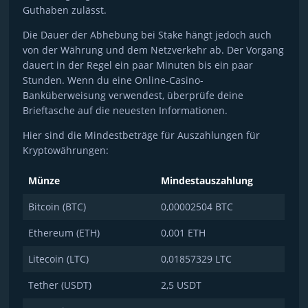
Guthaben zulässt.
Die Dauer der Abhebung bei Stake hängt jedoch auch
von der Währung und dem Netzverkehr ab. Der Vorgang
dauert in der Regel ein paar Minuten bis ein paar
Stunden. Wenn du eine Online-Casino-
Banküberweisung verwendest, überprüfe deine
Brieftasche auf die neuesten Informationen.
Hier sind die Mindestbeträge für Auszahlungen für
Kryptowährungen:
Münze
Mindestauszahlung
Bitcoin (BTC)
0,00002504 BTC
Ethereum (ETH)
0,001 ETH
Litecoin (LTC)
0,01857329 LTC
Tether (USDT)
2,5 USDT