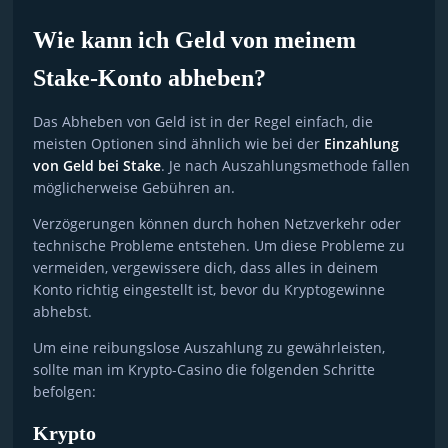
Wie kann ich Geld von meinem
Stake-Konto abheben?
Das Abheben von Geld ist in der Regel einfach, die
meisten Optionen sind ähnlich wie bei der
Einzahlung
von Geld bei Stake
. Je nach Auszahlungsmethode fallen
möglicherweise Gebühren an.
Verzögerungen können durch hohen Netzverkehr oder
technische Probleme entstehen. Um diese Probleme zu
vermeiden, vergewissere dich, dass alles in deinem
Konto richtig eingestellt ist, bevor du Kryptogewinne
abhebst.
Um eine reibungslose Auszahlung zu gewährleisten,
sollte man im Krypto-Casino die folgenden Schritte
befolgen:
Krypto