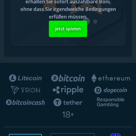
erhalten Sie sofort auszahlbare Boni,
ohne dass Sie irgendwelche Bedingungen
erfüllen müssen.
Jetzt spielen