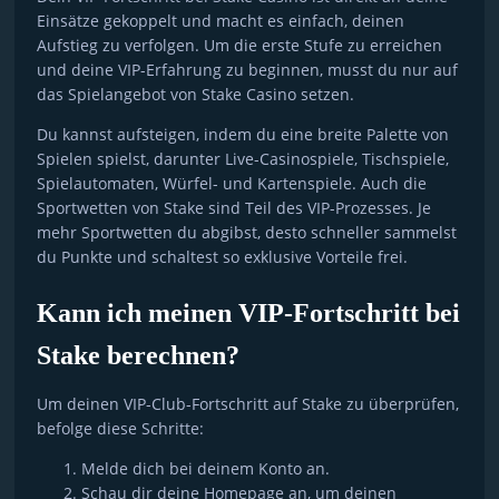
Einsätze gekoppelt und macht es einfach, deinen
Aufstieg zu verfolgen. Um die erste Stufe zu erreichen
und deine VIP-Erfahrung zu beginnen, musst du nur auf
das Spielangebot von Stake Casino setzen.
Du kannst aufsteigen, indem du eine breite Palette von
Spielen
spielst
, darunter Live-Casinospiele, Tischspiele,
Spielautomaten, Würfel- und Kartenspiele. Auch die
Sportwetten von Stake sind Teil des VIP-Prozesses. Je
mehr
Sportwetten du abgibst, desto schneller sammelst
du Punkte und
schaltest so exklusive Vorteile frei.
Kann ich meinen VIP-Fortschritt bei
Stake berechnen?
Um deinen
VIP-Club
-Fortschritt auf Stake zu überprüfen,
befolge diese Schritte:
Melde dich bei deinem Konto an.
Schau dir deine Homepage an, um deinen