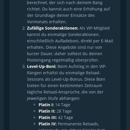
berechnet, der sich nach deinem Rang
richtet. Du kannst auch eine Erhöhung auf
der Grundlage deiner Einsätze des
Vormonats erhalten.
Zufällige Sonderaktionen:
Als VIP-Mitglied
kannst du einmalige Sonderaktionen,
einschließlich Aufladeboni, direkt per E-Mail
erhalten. Diese Angebote sind nur von
kurzer Dauer, daher solltest du deinen
Posteingang regelmäßig überprüfen.
Level-Up-Boni:
Beim Aufstieg in den VIP-
Rängen erhältst du einmalige Reload-
Sessions als Level-Up-Bonus. Diese Boni
bieten für einen bestimmten Zeitraum
tägliche Reload-Ansprüche, die von der
jeweiligen Stufe abhängen:
Platin I:
14 Tage
Platin II:
28 Tage
Platin III:
42 Tage
Platin IV:
Permanente Reloads,