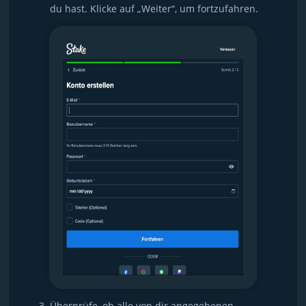
du hast. Klicke auf „Weiter“, um fortzufahren.
Überprüfe, ob alle von dir angegebenen