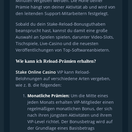
Minuten vergeben werden. Die Höhe deiner
Prämie hängt von deiner Aktivität ab und wird von
den leitenden Support-Mitarbeitern festgelegt.
Sobald du dein
Stake-Reload
-Bonusguthaben
beansprucht hast, kannst du damit eine große
Auswahl an Spielen spielen, darunter Video-Slots,
Tischspiele, Live-Casino und die neuesten
Veröffentlichungen von Top-Softwareanbietern.
Wie kann ich Reload-Prämien erhalten?
Stake Online Casino
VIP
kann Reload-
Belohnungen auf verschiedene Arten vergeben,
wie z. B. die folgenden:
Monatliche Prämien:
Um die Mitte eines
jeden Monats erhalten VIP-Mitglieder einen
regelmäßigen monatlichen Bonus, der sich
nach ihren jüngsten Aktivitäten und ihrem
VIP-Level richtet. Der Bonusbetrag wird auf
der Grundlage eines Basisbetrags