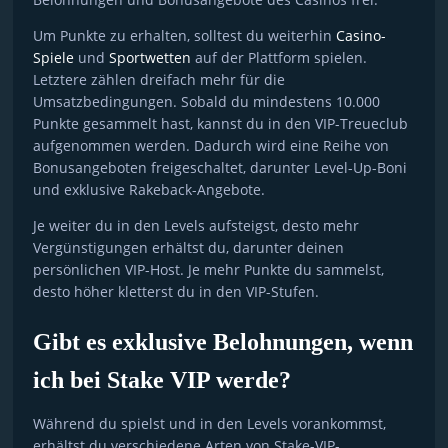
Um Punkte zu erhalten, solltest du weiterhin
Casino-
Spiele
und
Sportwetten
auf der Plattform spielen.
Letztere zählen dreifach mehr für die
Umsatzbedingungen. Sobald du mindestens 10.000
Punkte gesammelt hast, kannst du in den VIP-Treueclub
aufgenommen werden. Dadurch wird eine Reihe von
Bonusangeboten freigeschaltet, darunter Level-Up-Boni
und exklusive Rakeback-Angebote.
Je weiter du in den Levels aufsteigst, desto mehr
Vergünstigungen erhältst du, darunter deinen
persönlichen VIP-Host. Je mehr Punkte du sammelst,
desto höher kletterst du in den VIP-Stufen.
Gibt es exklusive Belohnungen, wenn
ich bei Stake VIP werde?
Während du spielst und in den Levels vorankommst,
erhältst du verschiedene Arten von
Stake-VIP-