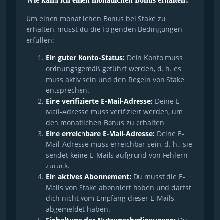
Wie kann ich einen monatlichen Bonus erhalten?
Um einen monatlichen Bonus bei Stake zu
erhalten, musst du die folgenden Bedingungen
erfüllen:
Ein guter Konto-Status:
Dein Konto muss
ordnungsgemäß geführt werden, d. h. es
muss aktiv sein und den Regeln von Stake
entsprechen.
Eine verifizierte E-Mail-Adresse:
Deine E-
Mail-Adresse muss verifiziert werden, um
den monatlichen Bonus zu erhalten.
Eine erreichbare E-Mail-Adresse:
Deine E-
Mail-Adresse muss erreichbar sein, d. h., sie
sendet keine E-Mails aufgrund von Fehlern
zurück.
Ein aktives Abonnement:
Du musst die E-
Mails von Stake abonniert haben und darfst
dich nicht vom Empfang dieser E-Mails
abgemeldet haben.
Einhaltung der Nutzungsbedingungen:
Du