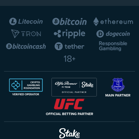
Stake-Website.
Scrolle nach unten zum Abschnitt Marketing:
Suche in deinen Kontoeinstellungen nach dem
Abschnitt Marketing.
Schalte die Kommunikationseinstellung „E-
Mails erhalten“ ein:
Stelle sicher, dass diese
Einstellung aktiviert ist. Damit kann Stake dir E-
Mails mit wichtigen Updates, Werbeaktionen
und Angeboten schicken.
Wenn du deine E-Mail-Einstellungen überprüft und
deine Präferenzen auf der Stake-Website aktualisiert
hast, aber immer noch keine E-Mails erhältst, kannst
du dich an den Kundendienst von Stake wenden. Für
weitere Unterstützung solltest du dich an das
Support-Team wenden.
Darüber hinaus kannst du dich an deinen VIP-Host
wenden, der dir bei allen Fragen zu deinem Konto
oder deiner E-Mail-Kommunikation weiterhelfen
kann.