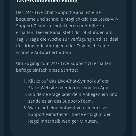
Der 24/7-Live-Chat-Support-Kanal ist eine
bequeme und schnelle Möglichkeit, das Stake-VIP-
Support-Team zu kontaktieren und Hilfe zu
erhalten. Dieser Kanal steht dir 24 Stunden am
Tag, 7 Tage die Woche zur Verfügung und ist ideal
für dringende Anfragen oder Fragen, die eine
schnelle Antwort erfordern.
Um Zugang zum 24/7-Live-Support zu erhalten,
befolge einfach diese Schritte:
Klicke auf das
Live-Chat
-Symbol auf der
Stake-Website oder in der mobilen App.
Gib deine Frage oder dein Anliegen ein und
sende es an das Support-Team.
Warte auf eine Antwort von einem Live-
Support-Mitarbeiter. Diese erfolgt in der
Regel innerhalb weniger Minuten.