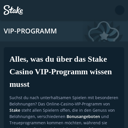
VIP-PROGRAMM
Alles, was du über das Stake
Casino VIP-Programm wissen
musst
Suchst du nach unterhaltsamen Spielen mit besonderen
Belohnungen? Das Online-Casino-VIP-Programm von
Stake
steht allen Spielern offen, die in den Genuss von
Belohnungen, verschiedenen
Bonusangeboten
und
Treueprogrammen kommen möchten, während sie