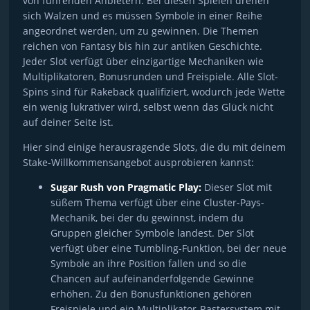
von führenden Anbietern. Bei diesen Spielen drehen
sich Walzen und es müssen Symbole in einer Reihe
angeordnet werden, um zu gewinnen. Die Themen
reichen von Fantasy bis hin zur antiken Geschichte.
Jeder Slot verfügt über einzigartige Mechaniken wie
Multiplikatoren, Bonusrunden und Freispiele. Alle Slot-
Spins sind für Rakeback qualifiziert, wodurch jede Wette
ein wenig lukrativer wird, selbst wenn das Glück nicht
auf deiner Seite ist.
Hier sind einige herausragende Slots, die du mit deinem
Stake-Willkommensangebot ausprobieren kannst:
Sugar Rush von Pragmatic Play:
Dieser Slot mit
süßem Thema verfügt über eine Cluster-Pays-
Mechanik, bei der du gewinnst, indem du
Gruppen gleicher Symbole landest. Der Slot
verfügt über eine Tumbling-Funktion, bei der neue
Symbole an ihre Position fallen und so die
Chancen auf aufeinanderfolgende Gewinne
erhöhen. Zu den Bonusfunktionen gehören
Freispiele und ein Multiplikator-Rastersystem mit