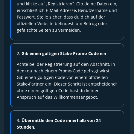
und klicke auf „Registrieren”. Gib deine Daten ein,
einschließlich E-Mail-Adresse, Benutzername und
Passwort. Stelle sicher, dass du dich auf der
offiziellen Website befindest, um Betrug oder
gefälschte Seiten zu vermeiden.
2.
Gib einen gültigen
Stake Promo Code
ein
Achte bei der Registrierung auf den Abschnitt, in
dem du nach einem Promo-Code gefragt wirst.
Gib einen
gültigen
Code von einem offiziellen
Stake-Partner ein. Dieser Schritt ist entscheidend;
ohne einen gültigen Code hast du keinen
Anspruch auf das Willkommensangebot.
3.
Übermittle den Code innerhalb von 24
Stunden.