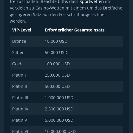
freizuschalten. Beachte bitte, dass
Sportwetten
im
Vergleich zu Casino-Wetten mit einem um das Dreifache
geringeren Satz auf den Fortschritt angerechnet
werden.
VIP-Level
Erforderlicher Gesamteinsatz
Bronze
10.000 USD
Silber
50.000 USD
Gold
100.000 USD
Platin I
250.000 USD
Platin II
500.000 USD
Platin III
1.000.000 USD
Platin IV
2.500.000 USD
Platin V
5.000.000 USD
Platin VI
10.000.000 USD