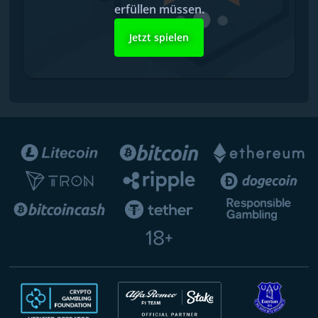
erfüllen müssen.
Jetzt spielen