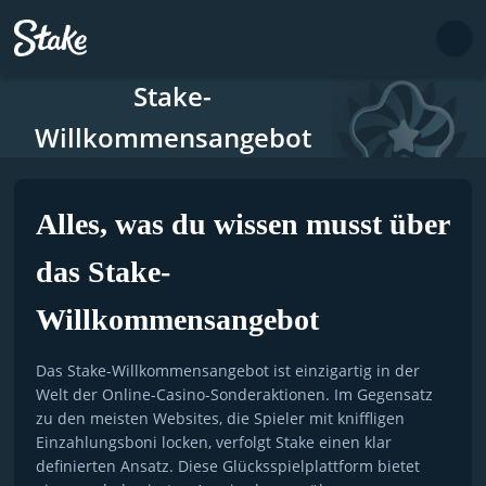
Stake-
Willkommensangebot
Alles, was du wissen musst über
das Stake-
Willkommensangebot
Das
Stake-Willkommensangebot
ist einzigartig in der
Welt der
Online-Casino-Sonderaktionen
. Im Gegensatz
zu den meisten Websites, die Spieler mit kniffligen
Einzahlungsboni locken, verfolgt
Stake
einen klar
definierten Ansatz. Diese
Glücksspielplattform
bietet