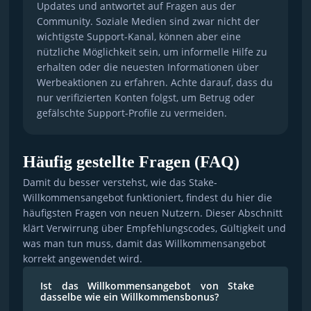
Updates und antwortet auf Fragen aus der
Community. Soziale Medien sind zwar nicht der
wichtigste Support-Kanal, können aber eine
nützliche Möglichkeit sein, um informelle Hilfe zu
erhalten oder die neuesten Informationen über
Werbeaktionen zu erfahren. Achte darauf, dass du
nur verifizierten Konten folgst, um Betrug oder
gefälschte Support-Profile zu vermeiden.
Häufig gestellte Fragen (FAQ)
Damit du besser verstehst, wie das Stake-
Willkommensangebot funktioniert, findest du hier die
häufigsten Fragen von neuen Nutzern. Dieser Abschnitt
klärt Verwirrung über Empfehlungscodes, Gültigkeit und
was man tun muss, damit das Willkommensangebot
korrekt angewendet wird.
Ist das Willkommensangebot von Stake
dasselbe wie ein Willkommensbonus?