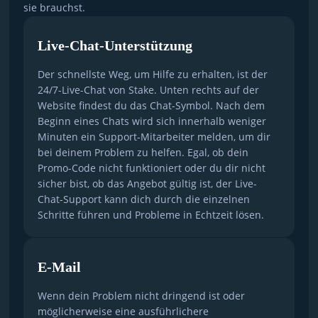
sie brauchst.
Live-Chat-Unterstützung
Der schnellste Weg, um Hilfe zu erhalten, ist der
24/7-
Live-Chat
von Stake. Unten rechts auf der
Website findest du das Chat-Symbol. Nach dem
Beginn eines Chats wird sich innerhalb weniger
Minuten ein Support-Mitarbeiter melden, um dir
bei deinem Problem zu helfen. Egal, ob dein
Promo-Code nicht funktioniert oder du dir nicht
sicher bist, ob das Angebot gültig ist, der Live-
Chat-Support kann dich durch die einzelnen
Schritte führen und Probleme in Echtzeit lösen.
E-Mail
Wenn dein Problem nicht dringend ist oder
möglicherweise eine ausführlichere