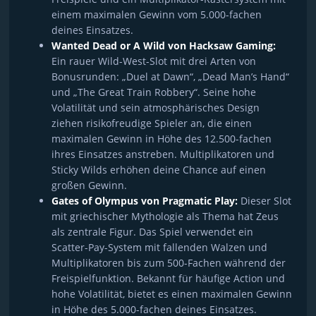
einem maximalen Gewinn vom 5.000-fachen
deines Einsatzes.
Wanted Dead or A Wild von Hacksaw Gaming:
Ein rauer Wild-West-Slot mit drei Arten von
Bonusrunden: „Duel at Dawn“, „Dead Man’s Hand“
und „The Great Train Robbery“. Seine hohe
Volatilität und sein atmosphärisches Design
ziehen risikofreudige Spieler an, die einen
maximalen Gewinn in Höhe des 12.500-fachen
ihres Einsatzes anstreben. Multiplikatoren und
Sticky Wilds erhöhen deine Chance auf einen
großen Gewinn.
Gates of Olympus von Pragmatic Play:
Dieser Slot
mit griechischer Mythologie als Thema hat Zeus
als zentrale Figur. Das Spiel verwendet ein
Scatter-Pay-System mit fallenden Walzen und
Multiplikatoren bis zum 500-Fachen während der
Freispielfunktion. Bekannt für häufige Action und
hohe Volatilität, bietet es einen maximalen Gewinn
in Höhe des 5.000-fachen deines Einsatzes.