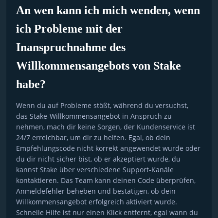
An wen kann ich mich wenden, wenn
ich Probleme mit der
Inanspruchnahme des
Willkommensangebots von Stake
habe?
Wenn du auf
Probleme
stößt, während du versuchst,
das Stake-Willkommensangebot in Anspruch zu
nehmen, mach dir keine Sorgen, der
Kundenservice
ist
24/7
erreichbar, um dir zu helfen. Egal, ob dein
Empfehlungscode nicht korrekt angewendet wurde oder
du dir nicht sicher bist, ob er akzeptiert wurde, du
kannst Stake über verschiedene Support-Kanäle
kontaktieren
. Das Team kann deinen Code überprüfen,
Anmeldefehler beheben und bestätigen, ob dein
Willkommensangebot erfolgreich aktiviert wurde.
Schnelle Hilfe ist nur einen Klick entfernt, egal wann du