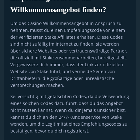
Willkommensangebot finden?
Um das
Casino-Willkommensangebot
in Anspruch zu
nehmen, musst du einen
Empfehlungscode
von einem
der
verifizierten Stake Affiliates
erhalten. Diese Codes
sind nicht zufällig im Internet zu finden; sie werden
über
sichere Websites
oder vertrauenswürdige Partner,
die offiziell mit Stake zusammenarbeiten, bereitgestellt.
Vergewissere dich immer, dass der Link zur offiziellen
Website von Stake führt, und vermeide Seiten von
Drittanbietern, die großartige oder unrealistische
Versprechungen machen.
Sei vorsichtig mit gefälschten Codes, da die Verwendung
eines solchen Codes dazu führt, dass du das Angebot
nicht nutzen kannst. Wenn du dir jemals unsicher bist,
kannst du dich an den 24/7-Kundenservice von Stake
wenden, um die Legitimität eines Empfehlungscodes zu
bestätigen, bevor du dich registrierst.