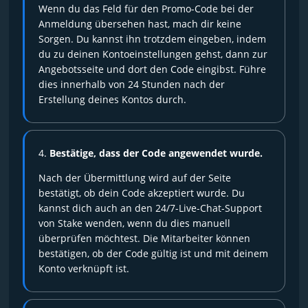
Wenn du das Feld für den Promo-Code bei der
Anmeldung übersehen hast, mach dir keine
Sorgen. Du kannst ihn trotzdem eingeben, indem
du zu deinen Kontoeinstellungen gehst, dann zur
Angebotsseite
und dort den Code eingibst. Führe
dies innerhalb von 24 Stunden nach der
Erstellung deines Kontos durch.
4.
Bestätige, dass der Code angewendet wurde.
Nach der Übermittlung wird auf der Seite
bestätigt, ob dein Code akzeptiert wurde. Du
kannst dich auch an den 24/7-Live-Chat-Support
von Stake wenden, wenn du dies manuell
überprüfen möchtest. Die Mitarbeiter können
bestätigen, ob der Code gültig ist und mit deinem
Konto verknüpft ist.