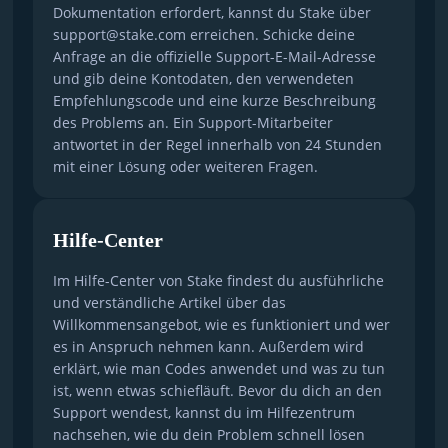
Dokumentation erfordert, kannst du Stake über
support@stake.com
erreichen. Schicke deine
Anfrage an die offizielle Support-
E-Mail
-Adresse
und gib deine Kontodaten, den verwendeten
Empfehlungscode und eine kurze Beschreibung
des Problems an. Ein Support-Mitarbeiter
antwortet in der Regel innerhalb von 24 Stunden
mit einer Lösung oder weiteren Fragen.
Hilfe-Center
Im Hilfe-Center von Stake findest du ausführliche
und verständliche Artikel über das
Willkommensangebot, wie es funktioniert und wer
es in Anspruch nehmen kann. Außerdem wird
erklärt, wie man Codes anwendet und was zu tun
ist, wenn etwas schiefläuft. Bevor du dich an den
Support wendest, kannst du im Hilfezentrum
nachsehen, wie du dein Problem schnell lösen