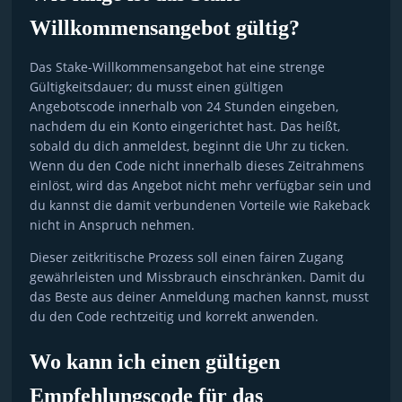
Willkommensangebot gültig?
Das Stake-Willkommensangebot hat eine strenge
Gültigkeitsdauer
; du musst einen gültigen
Angebotscode
innerhalb von
24 Stunden
eingeben,
nachdem du ein Konto eingerichtet hast. Das heißt,
sobald du dich anmeldest, beginnt die Uhr zu ticken.
Wenn du den Code nicht innerhalb dieses Zeitrahmens
einlöst
, wird das Angebot nicht mehr verfügbar sein und
du kannst die damit verbundenen Vorteile wie Rakeback
nicht in Anspruch nehmen.
Dieser zeitkritische Prozess soll einen fairen Zugang
gewährleisten und Missbrauch einschränken. Damit du
das Beste aus deiner Anmeldung machen kannst, musst
du den Code rechtzeitig und korrekt anwenden.
Wo kann ich einen gültigen
Empfehlungscode für das